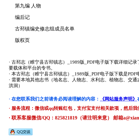
第九编 人物
编后记
古邳镇编史修志组成员名单
版权页
· 古邳志（睢宁县古邳镇志）_1989版_PDF电子版下载
要载体和平台的专书。
· 本古邳志（睢宁县古邳镇志）_1989版_PDF电子版下载
· 需要本地其他志书（地名志、人物志、水利志、植物志、交
洪洞）
· 在您联系我们之前请务必阅读理解的内容：
《网站服务声明》
· 服务流程：微信或qq转账红包，支付宝支付相关款项，然后我
· 联系客服微信/QQ：825821819（请注明来意） 邮箱a@xianzh