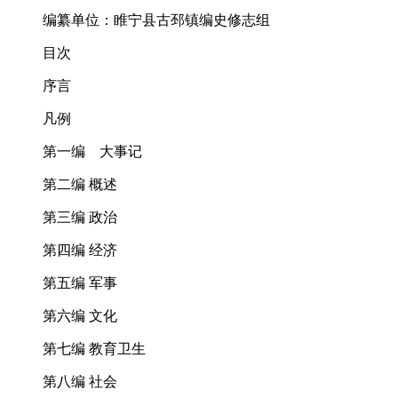
编纂单位：睢宁县古邳镇编史修志组
目次
序言
凡例
第一编 大事记
第二编 概述
第三编 政治
第四编 经济
第五编 军事
第六编 文化
第七编 教育卫生
第八编 社会