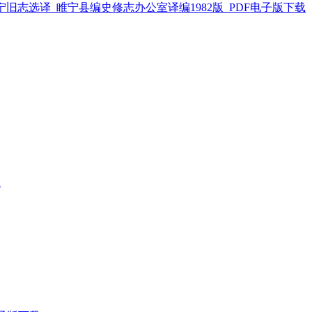
宁旧志选译_睢宁县编史修志办公室译编1982版_PDF电子版下载
载