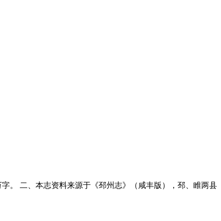
万字。 二、本志资料来源于《邳州志》（咸丰版），邳、睢两县