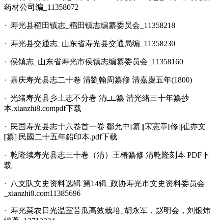
药材公司编_11358072
· 寿光县稻田镇志_稻田镇志编纂委员会_11358218
· 寿光县交通志_山东省寿光县交通局编_11358230
· 侯镇志_山东省寿光市侯镇志编纂委员会_11358160
·
嘉庆寿光县志二十卷 清劉翰周纂修 清嘉慶五年(1800)
·
光绪寿光县乡土志不分卷 清□□纂 清光緒三十年纂抄
本.xianzhi8.compdf下载
·
民国寿光县志十六卷首一卷 鄒允中[纂]|宋憲章[修]|崔亦文
[纂] 民國二十五年鉛印本.pdf下载
·
乾隆续寿光县志三十卷（清）王椿纂修 清乾隆刻本 PDF下
载
· 八支队文史资料选辑 第14辑_政协寿光市文史资料委员会
_xianzhi8.com11385696
· 寿光菜农日光温室苦瓜高效栽培_胡永军，赵明会，刘银炜