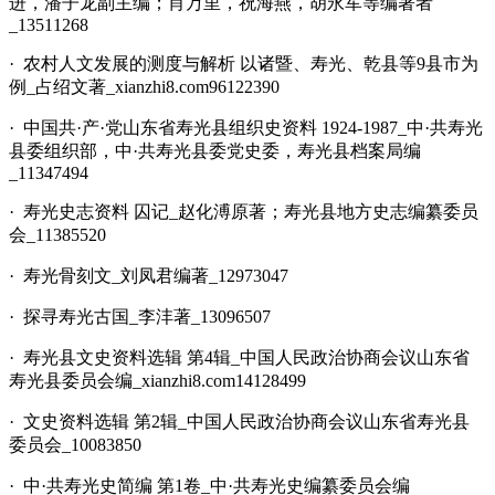
进，潘子龙副主编；肖万里，祝海燕，胡永军等编著者
_13511268
· 农村人文发展的测度与解析 以诸暨、寿光、乾县等9县市为
例_占绍文著_xianzhi8.com96122390
· 中国共·产·党山东省寿光县组织史资料 1924-1987_中·共寿光
县委组织部，中·共寿光县委党史委，寿光县档案局编
_11347494
· 寿光史志资料 囚记_赵化溥原著；寿光县地方史志编纂委员
会_11385520
· 寿光骨刻文_刘凤君编著_12973047
· 探寻寿光古国_李沣著_13096507
· 寿光县文史资料选辑 第4辑_中国人民政治协商会议山东省
寿光县委员会编_xianzhi8.com14128499
· 文史资料选辑 第2辑_中国人民政治协商会议山东省寿光县
委员会_10083850
· 中·共寿光史简编 第1卷_中·共寿光史编纂委员会编