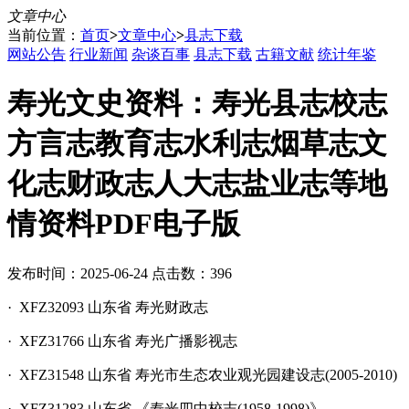
文章中心
当前位置：
首页
>
文章中心
>
县志下载
网站公告
行业新闻
杂谈百事
县志下载
古籍文献
统计年鉴
寿光文史资料：寿光县志校志
方言志教育志水利志烟草志文
化志财政志人大志盐业志等地
情资料PDF电子版
发布时间：2025-06-24 点击数：396
· XFZ32093 山东省 寿光财政志
· XFZ31766 山东省 寿光广播影视志
· XFZ31548 山东省 寿光市生态农业观光园建设志(2005-2010)
· XFZ31283 山东省 《寿光四中校志(1958-1998)》