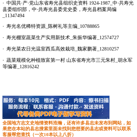
· 中国共·产·党山东省寿光县组织史资料 1924-1987_中·共寿光
县委组织部，中·共寿光县委党史委，寿光县档案局编
_11347494
· 寿光名优稀特资源_陈树礼等主编_10788865
· 寿光棚室蔬菜生产实用新技术_朱振华编著_12574727
· 寿光菜农日光温室西瓜高效栽培_魏家鹏著_12810257
· 蔬菜规模化种植致富第一村 山东省寿光市三元朱村_胡永军
等编著_12816242
全国地方志文史地情资料浩瀚，还有许多县志未发布到网站，如
果您在本站的县志搜索里面未找到您想要的县志或资料可以联系
客服帮您查找（一次10本以上八折）