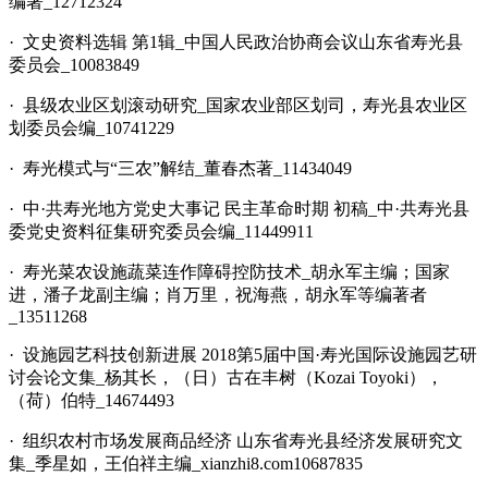
编著_12712324
· 文史资料选辑 第1辑_中国人民政治协商会议山东省寿光县
委员会_10083849
· 县级农业区划滚动研究_国家农业部区划司，寿光县农业区
划委员会编_10741229
· 寿光模式与“三农”解结_董春杰著_11434049
· 中·共寿光地方党史大事记 民主革命时期 初稿_中·共寿光县
委党史资料征集研究委员会编_11449911
· 寿光菜农设施蔬菜连作障碍控防技术_胡永军主编；国家
进，潘子龙副主编；肖万里，祝海燕，胡永军等编著者
_13511268
· 设施园艺科技创新进展 2018第5届中国·寿光国际设施园艺研
讨会论文集_杨其长，（日）古在丰树（Kozai Toyoki），
（荷）伯特_14674493
· 组织农村市场发展商品经济 山东省寿光县经济发展研究文
集_季星如，王伯祥主编_xianzhi8.com10687835