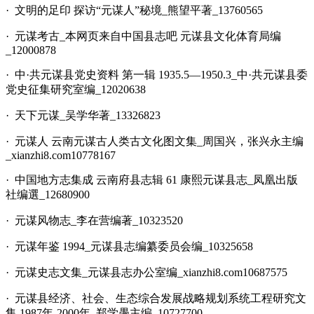
· 文明的足印 探访“元谋人”秘境_熊望平著_13760565
· 元谋考古_本网页来自中国县志吧 元谋县文化体育局编
_12000878
· 中·共元谋县党史资料 第一辑 1935.5—1950.3_中·共元谋县委
党史征集研究室编_12020638
· 天下元谋_吴学华著_13326823
· 元谋人 云南元谋古人类古文化图文集_周国兴，张兴永主编
_xianzhi8.com10778167
· 中国地方志集成 云南府县志辑 61 康熙元谋县志_凤凰出版
社编選_12680900
· 元谋风物志_李在营编著_10323520
· 元谋年鉴 1994_元谋县志编纂委员会编_10325658
· 元谋史志文集_元谋县志办公室编_xianzhi8.com10687575
· 元谋县经济、社会、生态综合发展战略规划系统工程研究文
集 1987年-2000年_郑学愚主编_10727700