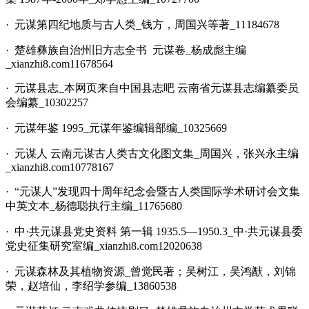
· 元谋第四纪地质与古人类_钱方，周国兴等著_11184678
· 楚雄彝族自治州旧方志全书 元谋卷_杨成彪主编
_xianzhi8.com11678564
· 元谋县志_
本网页来自中国县志吧
云南省元谋县志编纂委员
会编纂_10302257
· 元谋年鉴 1995_元谋年鉴编辑部编_10325669
· 元谋人 云南元谋古人类古文化图文集_周国兴，张兴永主编
_xianzhi8.com10778167
· “元谋人”发现四十周年纪念会暨古人类国际学术研讨会文集
中英文本_杨德聪执行主编_11765680
· 中·共元谋县党史资料 第一辑 1935.5—1950.3_中·共元谋县委
党史征集研究室编_xianzhi8.com12020638
· 元谋森林及其植物资源_曾觉民著；吴树江，吴鸿猷，刘锦
荣，赵培仙，李绍学参编_13860538