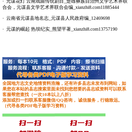
· 元谋花灯 云南戏曲传统剧目_楚雄彝族自治州文学艺术界联
合会，元谋县文学艺术界联合会编_xianzhi8.com11885444
· 云南省元谋县地名志_元谋县人民政府编_12469698
· 元谋的崛起 热坝纪实_熊望平著_xianzhi8.com13757190
全国地方志文史地情资料浩瀚，还有许多县志未发布到网站，如
果您在本站的县志搜索里面未找到您想要的县志或资料可以联系
客服帮您查找（一次10本以上八折）
添加或扫一扫联系客服微信/QQ咨询， 诚信服务，行稳致远。
（代寻各类PDF电子版学习资料）