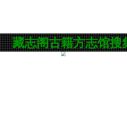
藏志阁古籍方志馆搜集保