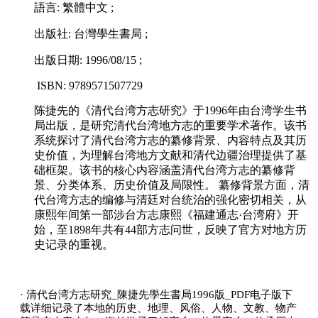
語言: 繁體中文 ;
出版社: 台灣學生書局 ;
出版日期: 1996/08/15 ;
ISBN: 9789571507729
陈捷先的《清代台湾方志研究》于1996年由台湾学生书
局出版，是研究清代台湾地方志的重要学术著作。该书
系统探讨了清代台湾方志的纂修背景、内容特点及其历
史价值，为理解台湾地方文献和清代边疆治理提供了基
础框架。‌该书的核心内容涵盖清代台湾方志的纂修背
景、分类体系、历史价值及局限性。‌ 纂修背景方面，清
代台湾方志的编修与清廷对台统治的强化密切相关，从
康熙年间第一部涉台方志康熙《福建通志·台湾府》开
始，至1898年共有44部方志问世，反映了官方对地方历
史记录的重视。‌
· 清代台湾方志研究_陳捷先學生書局1996版_PDF电子版下
载详细记录了本地的历史、地理、风俗、人物、文教、物产